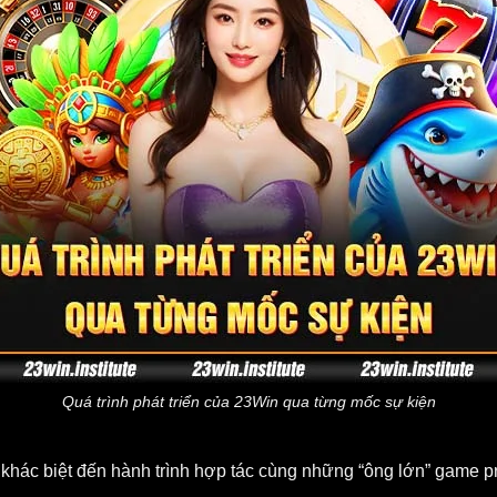
Quá trình phát triển của 23Win qua từng mốc sự kiện
khác biệt đến hành trình hợp tác cùng những “ông lớn” game pr