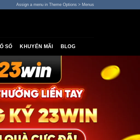
Assign a menu in Theme Options > Menus
Ổ SỐ
KHUYẾN MÃI
BLOG