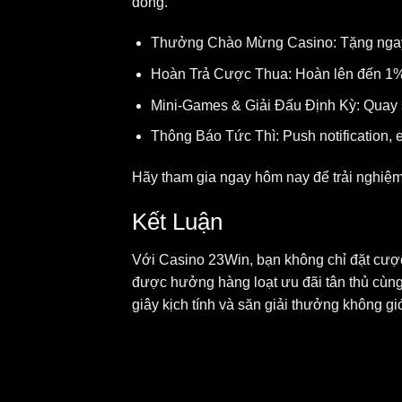
đồng.
Thưởng Chào Mừng Casino: Tặng ngay 5
Hoàn Trả Cược Thua: Hoàn lên đến 1% h
Mini-Games & Giải Đấu Định Kỳ: Quay số
Thông Báo Tức Thì: Push notification,
Hãy tham gia ngay hôm nay để trải nghiệ
Kết Luận
Với Casino 23Win, bạn không chỉ đặt cược
được hưởng hàng loạt ưu đãi tân thủ cùng
giây kịch tính và săn giải thưởng không gi