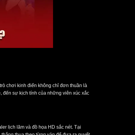
ò chơi kinh điển không chỉ đơn thuần là
te, đến sự kịch tính của những viên xúc xắc
er lịch lãm và đồ họa HD sắc nét. Tại
ệ thắng thua theo từng ván để đưa ra quyết