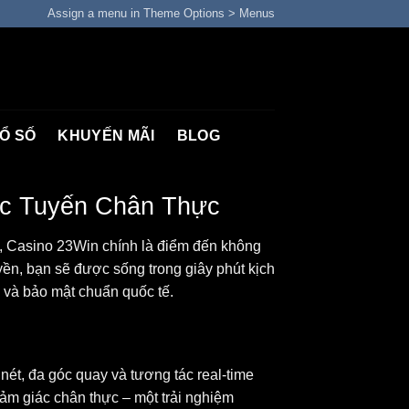
Assign a menu in Theme Options > Menus
Ổ SỐ
KHUYẾN MÃI
BLOG
ực Tuyến Chân Thực
h, Casino 23Win chính là điểm đến không
yền, bạn sẽ được sống trong giây phút kịch
c và bảo mật chuẩn quốc tế.
nét, đa góc quay và tương tác real-time
ảm giác chân thực – một trải nghiệm