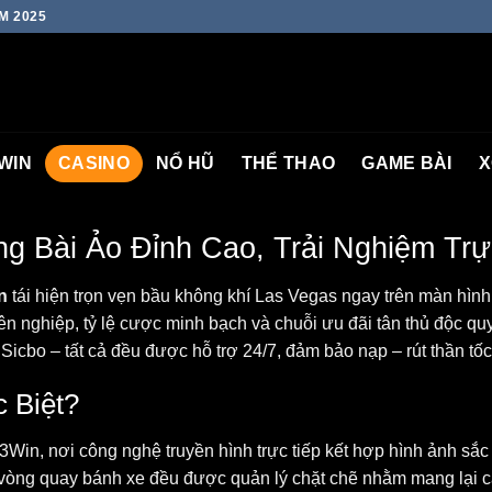
M 2025
3WIN
CASINO
NỔ HŨ
THỂ THAO
GAME BÀI
X
ng Bài Ảo Đỉnh Cao, Trải Nghiệm Tr
n
tái hiện trọn vẹn bầu không khí Las Vegas ngay trên màn hìn
ên nghiệp, tỷ lệ cược minh bạch và chuỗi ưu đãi tân thủ độc qu
 Sicbo – tất cả đều được hỗ trợ 24/7, đảm bảo nạp – rút thần tố
 Biệt?
in, nơi công nghệ truyền hình trực tiếp kết hợp hình ảnh sắc 
i vòng quay bánh xe đều được quản lý chặt chẽ nhằm mang lại c