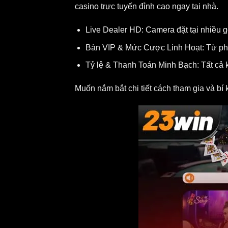
casino trực tuyến đỉnh cao ngay tại nhà.
Live Dealer HD: Camera đặt tại nhiều gó
Bàn VIP & Mức Cược Linh Hoạt: Từ phò
Tỷ lệ & Thanh Toán Minh Bạch: Tất cả kè
Muốn nắm bắt chi tiết cách tham gia và b