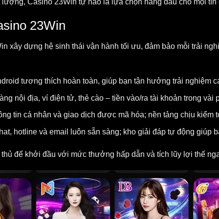
lượng, Casino 23Win tự hào là lựa chọn hàng đầu cho mọi tín đ
asino 23Win
in xây dựng hệ sinh thái vận hành tối ưu, đảm bảo mỗi trải ng
oid tương thích hoàn toàn, giúp bạn tận hưởng trải nghiệm cas
g nội địa, ví điện tử, thẻ cào – tiền vào/ra tài khoản trong vài 
g tin cá nhân và giao dịch được mã hóa; nền tảng chịu kiểm 
at, hotline và email luôn sẵn sàng; kho giải đáp tự động giúp bạ
hủ để khởi đầu với mức thưởng hấp dẫn và tích lũy lợi thế nga