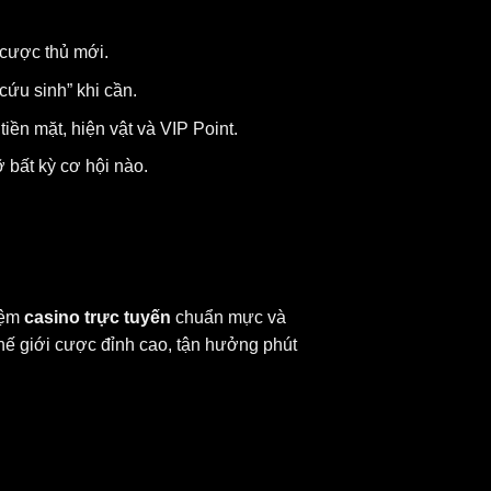
cược thủ mới.
ứu sinh” khi cần.
ền mặt, hiện vật và VIP Point.
 bất kỳ cơ hội nào.
iệm
casino trực tuyến
chuẩn mực và
hế giới cược đỉnh cao, tận hưởng phút