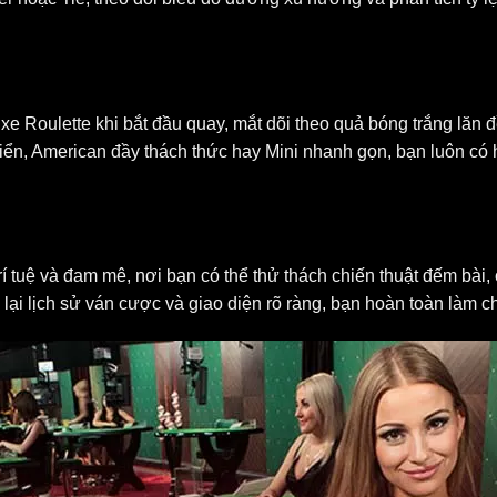
 xe Rou­lette khi bắt đầu quay, mắt dõi theo quả bóng trắng lă
iển, American đầy thách thức hay Mini nhanh gọn, bạn luôn có
rí tuệ và đam mê, nơi bạn có thể thử thách chiến thuật đếm bài
lại lịch sử ván cược và giao diện rõ ràng, bạn hoàn toàn làm c