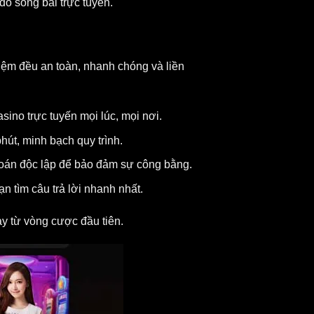
ồ sòng bài trực tuyến.
hiệm đều an toàn, nhanh chóng và liền
ino trực tuyến mọi lúc, mọi nơi.
phút, minh bạch quy trình.
toán độc lập để bảo đảm sự công bằng.
n tìm câu trả lời nhanh nhất.
y từ vòng cược đầu tiên.