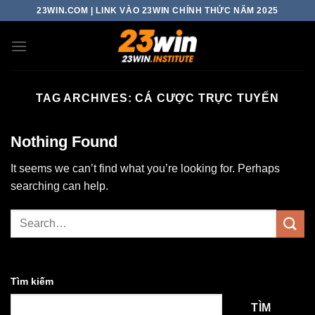
Skip
23WIN.COM | LINK VÀO 23WIN CHÍNH THỨC NĂM 2025
to
content
TAG ARCHIVES:
CÁ CƯỢC TRỰC TUYẾN
Nothing Found
It seems we can’t find what you’re looking for. Perhaps
searching can help.
Tìm kiếm
TÌM