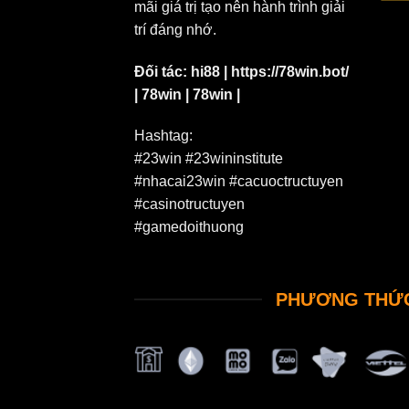
mãi giá trị tạo nên hành trình giải
trí đáng nhớ.
Đối tác:
hi88
|
https://78win.bot/
|
78win
|
78win
|
Hashtag:
#23win #23wininstitute
#nhacai23win #cacuoctructuyen
#casinotructuyen
#gamedoithuong
PHƯƠNG THỨC