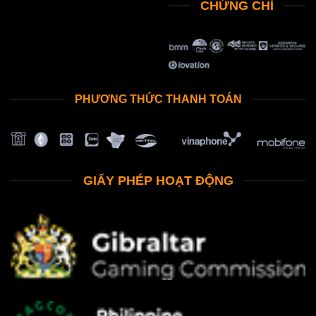
CHỨNG CHỈ
PHƯƠNG THỨC THANH TOÁN
GIẤY PHÉP HOẠT ĐỘNG