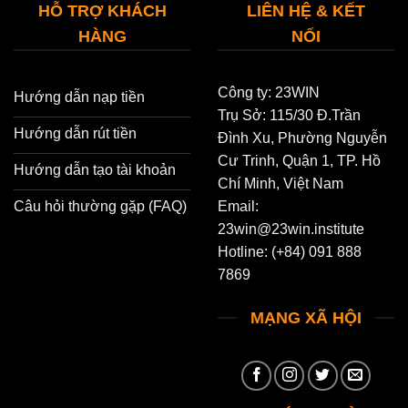
HỖ TRỢ KHÁCH
LIÊN HỆ & KẾT
HÀNG
NỐI
Công ty: 23WIN
Hướng dẫn nạp tiền
Trụ Sở:
115/30 Đ.Trần
Hướng dẫn rút tiền
Đình Xu, Phường Nguyễn
Cư Trinh, Quận 1, TP. Hồ
Hướng dẫn tạo tài khoản
Chí Minh, Việt Nam
Câu hỏi thường gặp (FAQ)
Email:
23win@23win.institute
Hotline:
(+84) 091 888
7869
MẠNG XÃ HỘI